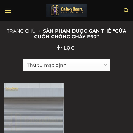
Chuyển
đến
nội
dung
TRANG CHỦ
/
SẢN PHẨM ĐƯỢC GẮN THẺ “CỬA
CUỐN CHỐNG CHÁY E60”
LỌC