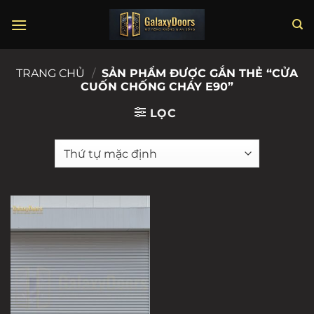
Chuyển
đến
nội
dung
TRANG CHỦ
/
SẢN PHẨM ĐƯỢC GẮN THẺ “CỬA
CUỐN CHỐNG CHÁY E90”
LỌC