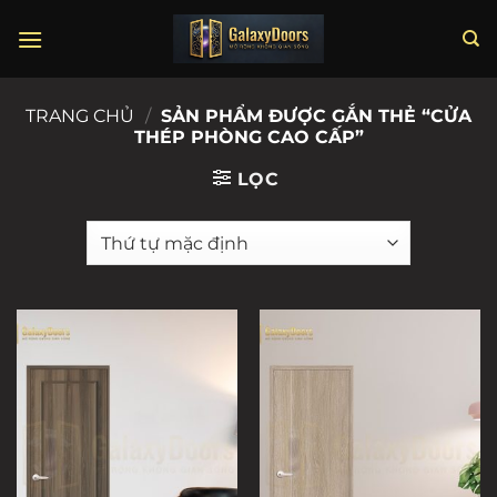
Chuyển
đến
nội
dung
TRANG CHỦ
/
SẢN PHẨM ĐƯỢC GẮN THẺ “CỬA
THÉP PHÒNG CAO CẤP”
LỌC