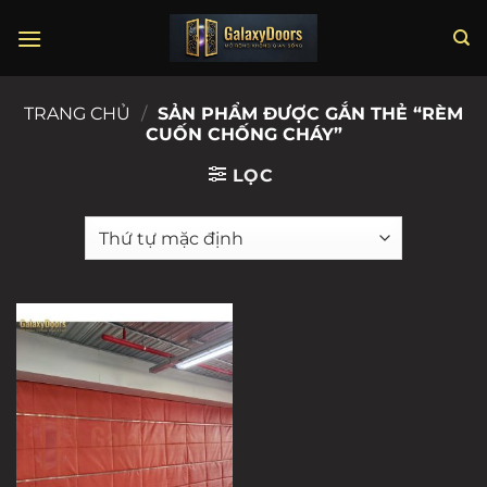
Chuyển
đến
nội
dung
TRANG CHỦ
/
SẢN PHẨM ĐƯỢC GẮN THẺ “RÈM
CUỐN CHỐNG CHÁY”
LỌC