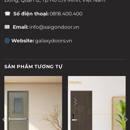
☎ Số điện thoại:
0818.400.400
Email:
info@saigondoor.vn
Website:
galaxydoors.vn
SẢN PHẨM TƯƠNG TỰ