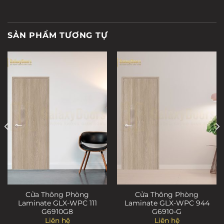
SẢN PHẨM TƯƠNG TỰ
Cửa Thông Phòng
Cửa Thông Phòng
Laminate GLX-WPC 111
Laminate GLX-WPC 944
G6910G8
G6910-G
Liên hệ
Liên hệ