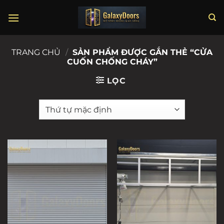
Chuyển
đến
nội
dung
TRANG CHỦ
/
SẢN PHẨM ĐƯỢC GẮN THẺ “CỬA
CUỐN CHỐNG CHÁY”
LỌC