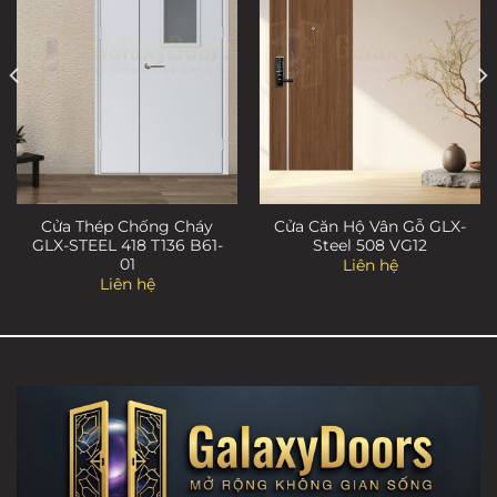
Cửa Thép Chống Cháy
Cửa Căn Hộ Vân Gỗ GLX-
GLX-STEEL 418 T136 B61-
Steel 508 VG12
01
Liên hệ
Liên hệ