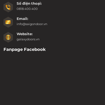
Số điện thoại:
0818.400.400
Email:
info@saigondoor.vn
Website:
galaxydoors.vn
Fanpage Facebook