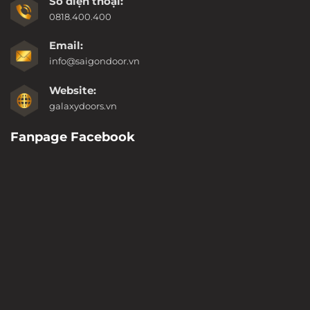
Số điện thoại:
0818.400.400
Email:
info@saigondoor.vn
Website:
galaxydoors.vn
Fanpage Facebook